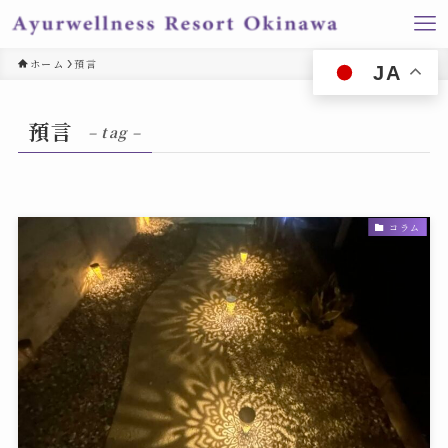
ホーム
預言
JA
預言
– tag –
コラム