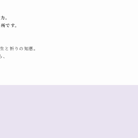
す力。
場所です。
養生と祈りの知恵。
ら、