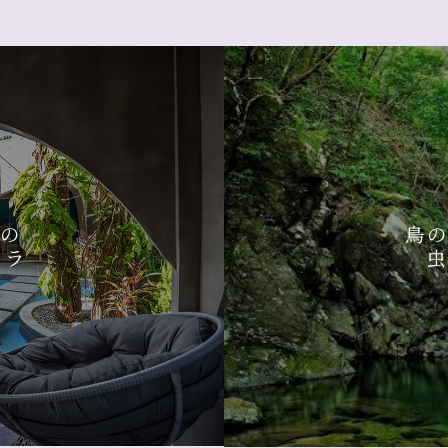
めの
鳥
ィラ
虫