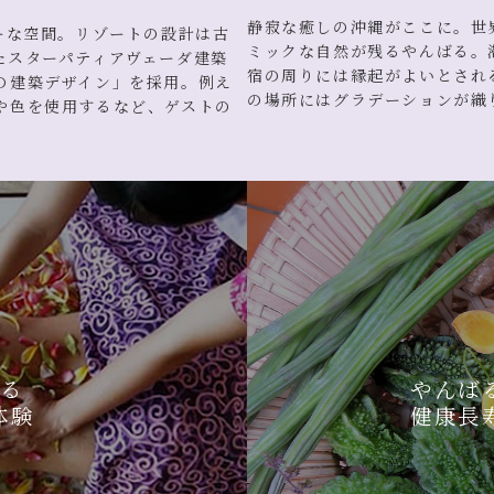
静寂な癒しの沖縄がここに。世
ーな空間。リゾートの設計は古
ミックな自然が残るやんばる。
たスターパティアヴェーダ建築
宿の周りには縁起がよいとされ
の建築デザイン」を採用。例え
の場所にはグラデーションが織
や色を使用するなど、ゲストの
じる
やんば
体験
健康長