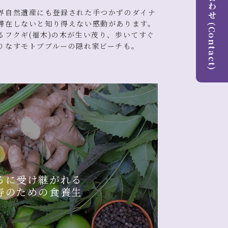
ご予約・お問合わせ (Contact)
界自然遺産にも登録された手つかずのダイナ
滞在しないと知り得えない感動があります。
るフクギ(福木)の木が生い茂り、歩いてすぐ
りなすモトブブルーの隠れ家ビーチも。
るに受け継がれる
寿のための食養生