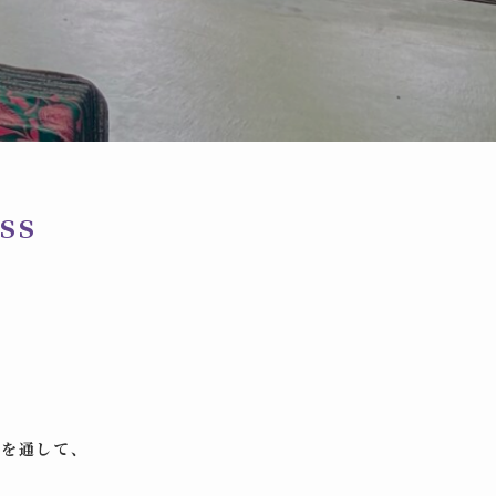
ss
智を通して、