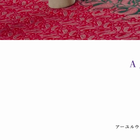
A
EXCELLENT
Based on
70 reviews
アーユルウ