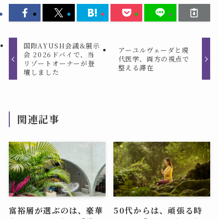
国際AYUSH会議&展示
アーユルヴェーダと現
会 2026ドバイで、当
代医学、両方の視点で
リゾートオーナーが登
整える滞在
壇しました
関連記事
富裕層が選ぶのは、豪華
50代からは、頑張る時