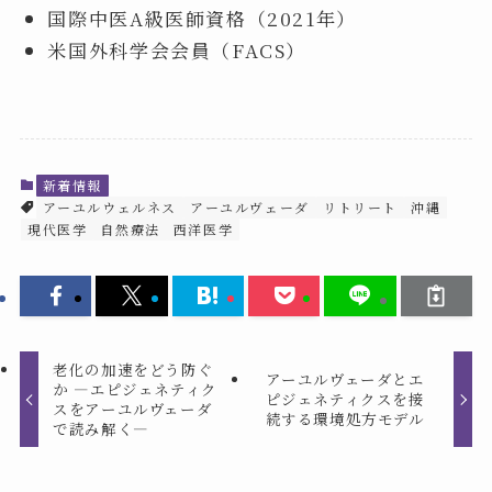
国際中医A級医師資格（2021年）
米国外科学会会員（FACS）
新着情報
アーユルウェルネス
アーユルヴェーダ
リトリート
沖縄
現代医学
自然療法
西洋医学
老化の加速をどう防ぐ
アーユルヴェーダとエ
か —エピジェネティク
ピジェネティクスを接
スをアーユルヴェーダ
続する環境処方モデル
で読み解く—